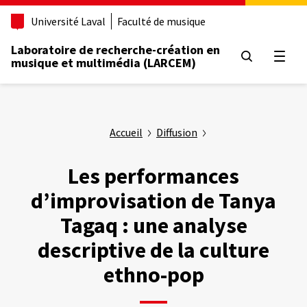
Aller
Université Laval
Faculté de musique
au
contenu
Laboratoire de recherche-création en
principal
Ouvrir
musique et multimédia (LARCEM)
Accueil
Diffusion
Les performances
d’improvisation de Tanya
Tagaq : une analyse
descriptive de la culture
ethno-pop