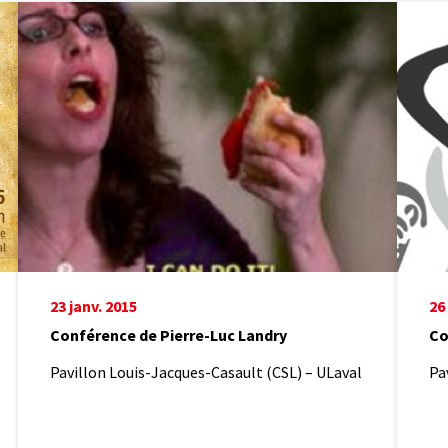
Conférence
Confér
de
André
Pierre-
Rodrig
Luc
Landry
23 janv. 2015
26
Conférence de Pierre-Luc Landry
Co
Pavillon Louis-Jacques-Casault (CSL) – ULaval
Pa