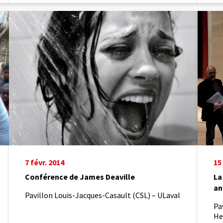
Conférence
La
de James
musiqu
Deaville
dans
la
philos
chinois
antiqu
7 févr. 2014
15
Conférence de James Deaville
La
an
Pavillon Louis-Jacques-Casault (CSL) – ULaval
Pa
He