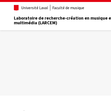
Aller
Université Laval
Faculté de musique
au
contenu
Laboratoire de recherche-création en musique e
principal
multimédia (LARCEM)