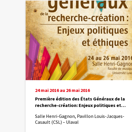
Première
édition
des
États
Généraux
de
la
recherche-
création:
Enjeux
politiques
et
éthiques
24 mai 2016 au 26 mai 2016
Première édition des États Généraux de la
recherche-création: Enjeux politiques et
éthiques
Salle Henri-Gagnon, Pavillon Louis-Jacques-
Casault (CSL) – Ulaval