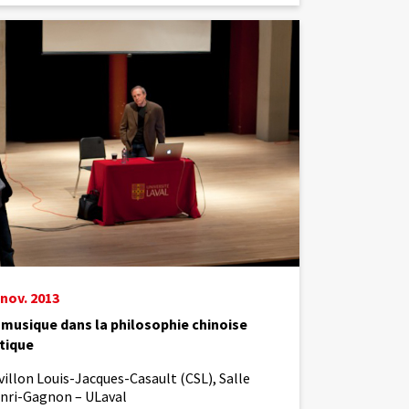
e
ophie
e
e
 nov. 2013
 musique dans la philosophie chinoise
tique
villon Louis-Jacques-Casault (CSL), Salle
nri-Gagnon – ULaval