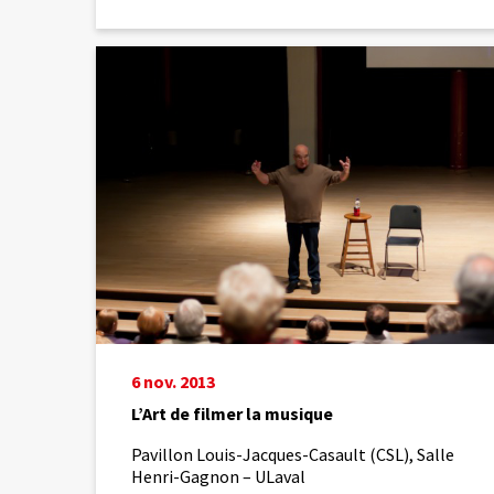
L’Art
de
filmer
la
musique
6 nov. 2013
L’Art de filmer la musique
Pavillon Louis-Jacques-Casault (CSL), Salle
Henri-Gagnon – ULaval