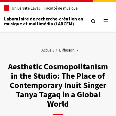
Aller
Université Laval
Faculté de musique
au
contenu
Laboratoire de recherche-création en
principal
Ouvrir
musique et multimédia (LARCEM)
Accueil
Diffusion
Aesthetic Cosmopolitanism
in the Studio: The Place of
Contemporary Inuit Singer
Tanya Tagaq in a Global
World