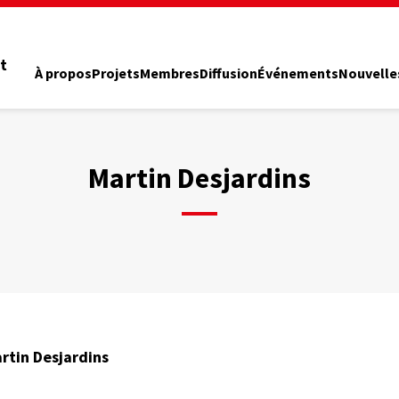
t
À propos
Projets
Membres
Diffusion
Événements
Nouvelle
Martin Desjardins
rtin Desjardins