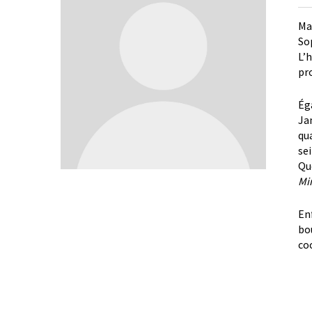
Ma
So
L’
pr
Ég
Ja
qu
se
Qu
Mi
En
bo
co