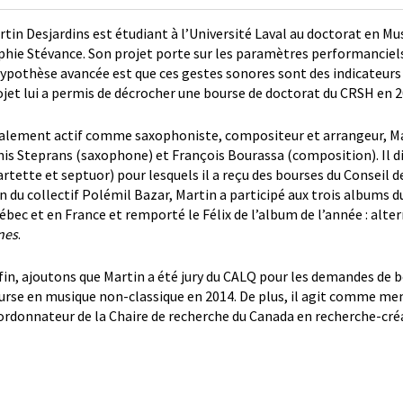
rtin Desjardins est étudiant à l’Université Laval au doctorat en Mu
phie Stévance. Son projet porte sur les paramètres performanciel
hypothèse avancée est que ces gestes sonores sont des indicateurs
ojet lui a permis de décrocher une bourse de doctorat du CRSH en 2
alement actif comme saxophoniste, compositeur et arrangeur, Mar
nis Steprans (saxophone) et François Bourassa (composition). Il di
artette et septuor) pour lesquels il a reçu des bourses du Conseil d
in du collectif Polémil Bazar, Martin a participé aux trois albums 
ébec et en France et remporté le Félix de l’album de l’année : alte
nes
.
fin, ajoutons que Martin a été jury du CALQ pour les demandes de 
urse en musique non-classique en 2014. De plus, il agit comme m
ordonnateur de la Chaire de recherche du Canada en recherche-cré