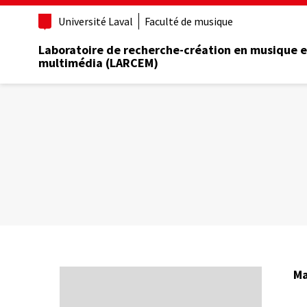
Aller
Université Laval
Faculté de musique
au
contenu
Laboratoire de recherche-création en musique e
principal
multimédia (LARCEM)
Ma