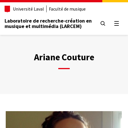
Aller
Université Laval
Faculté de musique
au
contenu
Laboratoire de recherche-création en
principal
Ouvrir
musique et multimédia (LARCEM)
Ariane Couture