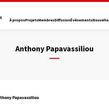
t
À propos
Projets
Membres
Diffusion
Événements
Nouvelle
Anthony Papavassiliou
thony Papavassiliou