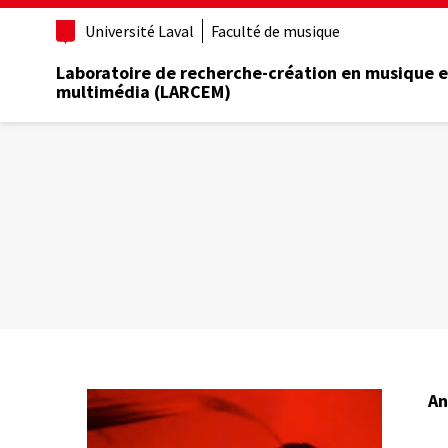
Aller
Université Laval
Faculté de musique
au
contenu
Laboratoire de recherche-création en musique e
principal
multimédia (LARCEM)
An