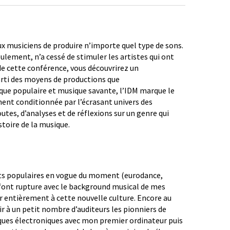
aux musiciens de produire n’importe quel type de sons.
ulement, n’a cessé de stimuler les artistes qui ont
e cette conférence, vous découvrirez un
arti des moyens de productions que
sique populaire et musique savante, l’IDM marque le
ment conditionnée par l’écrasant univers des
tes, d’analyses et de réflexions sur un genre qui
toire de la musique.
ents populaires en vogue du moment (eurodance,
 font rupture avec le background musical de mes
er entièrement à cette nouvelle culture. Encore au
rir à un petit nombre d’auditeurs les pionniers de
siques électroniques avec mon premier ordinateur puis