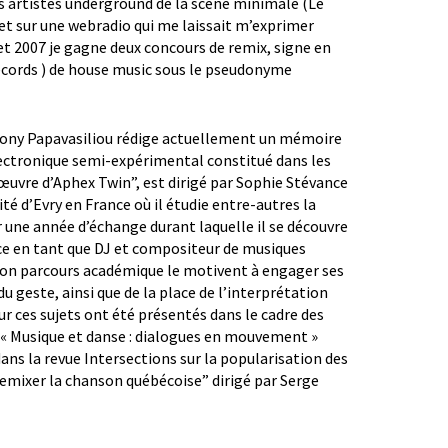
es artistes underground de la scène minimale (Le
 et sur une webradio qui me laissait m’exprimer
et 2007 je gagne deux concours de remix, signe en
ecords ) de house music sous le pseudonyme
thony Papavasiliou rédige actuellement un mémoire
lectronique semi-expérimental constitué dans les
uvre d’Aphex Twin”, est dirigé par Sophie Stévance
ité d’Evry en France où il étudie entre-autres la
er une année d’échange durant laquelle il se découvre
nce en tant que DJ et compositeur de musiques
son parcours académique le motivent à engager ses
 geste, ainsi que de la place de l’interprétation
r ces sujets ont été présentés dans le cadre des
 « Musique et danse : dialogues en mouvement »
dans la revue Intersections sur la popularisation des
emixer la chanson québécoise” dirigé par Serge