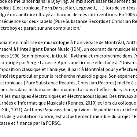
cide de me lancer dans le Djay’ing. Je mix alors essentiellement d
ndicat Electronique, Porn.Darsteller, Legowelt, …) lors de soirées
lgré un auditoire effrayé à chacune de mes interventions. En 2006 
nséquence sur deux labels (Pure Substance Records et Christian R
ectroboy et parait sur une compilation.”
udiant en maîtrise de musicologie à l’Université de Montréal, An
nsacré à l’Intelligent Dance Music (IDM), un courant de musique é
nées 1990. Son mémoire, intitulé “Rythme et microrythme dans l’œ
 co-dirigé par Serge Lacasse. Après une licence effectuée à l’Univers
mposition classique et l’analyse, il part à Montréal pour y effectu
 intérêt particulier pour la recherche musicologique. Son expérie
ectroniques (Pure Substance Records, Christian Records) mêlée à 
cherches dans le domaine des manifestations et effets du rythme, du
ns les musiques électroniques et électroacoustiques. Des travaux su
urnées d’Informatique Musicale (Rennes, 2010) et lors du colloque
cGill, 2011). Anthony Papavassiliou, qui vient de publier un article 
fets de granulation sonore, est actuellement membre du projet “R
casse et financé par la FQRSC.