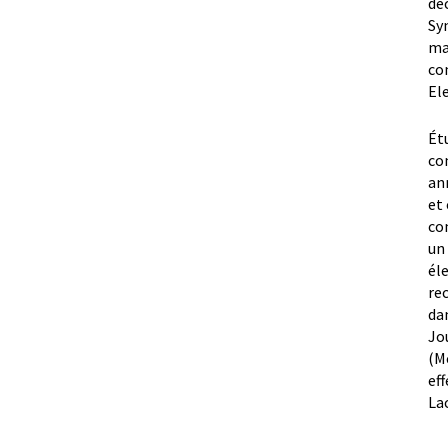
dé
Sy
ma
co
El
Ét
co
an
et
co
un
él
re
da
Jo
(M
ef
La