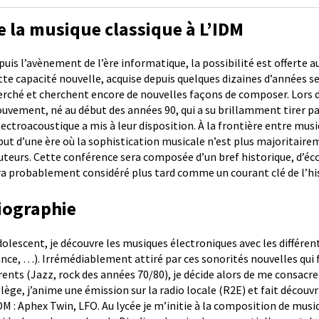
e la musique classique à L’IDM
puis l’avènement de l’ère informatique, la possibilité est offerte 
tte capacité nouvelle, acquise depuis quelques dizaines d’années se
erché et cherchent encore de nouvelles façons de composer. Lors d
uvement, né au début des années 90, qui a su brillamment tirer p
électroacoustique a mis à leur disposition. À la frontière entre mu
but d’une ère où la sophistication musicale n’est plus majoritaire
uteurs. Cette conférence sera composée d’un bref historique, d’écou
ra probablement considéré plus tard comme un courant clé de l’his
iographie
dolescent, je découvre les musiques électroniques avec les différ
ance, …). Irrémédiablement attiré par ces sonorités nouvelles qui
rents (Jazz, rock des années 70/80), je décide alors de me consacr
llège, j’anime une émission sur la radio locale (R2E) et fait découv
IDM : Aphex Twin, LFO. Au lycée je m’initie à la composition de mu