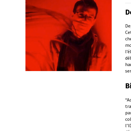
D
De
Ce
ch
mo
l’
dé
ha
se
B
“A
tr
pa
co
l’