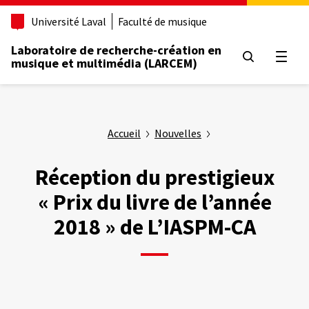
Aller
Université Laval
Faculté de musique
au
contenu
Laboratoire de recherche-création en
principal
Ouvrir
musique et multimédia (LARCEM)
Accueil
Nouvelles
Réception du prestigieux
« Prix du livre de l’année
2018 » de L’IASPM-CA