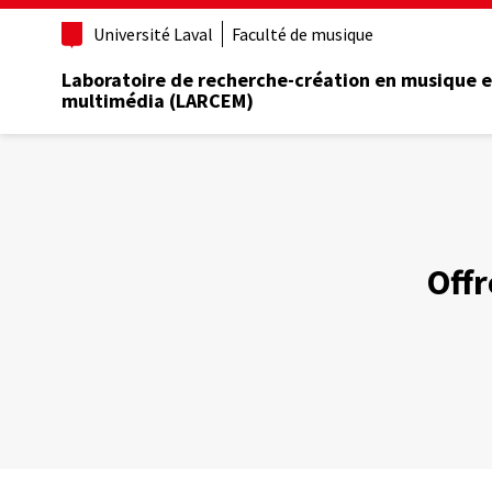
Aller
Université Laval
Faculté de musique
au
contenu
Laboratoire de recherche-création en musique e
principal
multimédia (LARCEM)
Offr